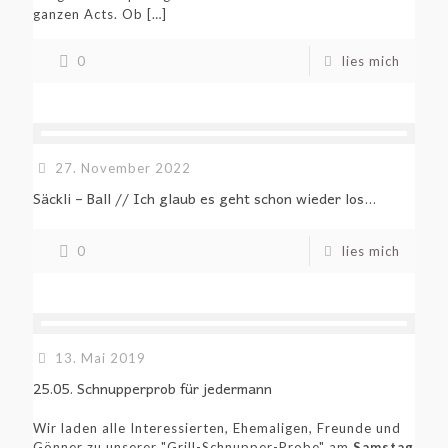
ganzen Acts. Ob
[…]
0
lies mich
27. November 2022
Säckli – Ball // Ich glaub es geht schon wieder los…
0
lies mich
13. Mai 2019
25.05. Schnupperprob für jedermann
Wir laden alle Interessierten, Ehemaligen, Freunde und
Gönner zu unserer "Grill-Schnupper-Probe" am
Samstag