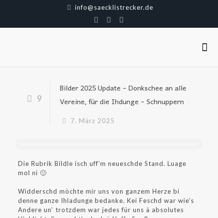
info@saecklistrecker.de
Bilder 2025 Update – Donkschee an alle
9
Vereine, für die Ihdunge – Schnuppern
7. März 2025
Die Rubrik Bildle isch uff’m neueschde Stand. Luage
mol ni 🙂
Widderschd möchte mir uns von ganzem Herze bi
denne ganze Ihladunge bedanke. Kei Feschd war wie’s
Andere un‘ trotzdem war jedes für uns ä absolutes