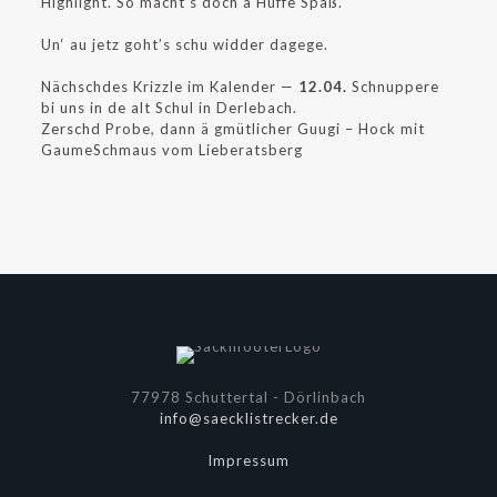
Highlight. So macht’s doch ä Huffe Spaß.
Un‘ au jetz goht’s schu widder dagege.
Nächschdes Krizzle im Kalender —
12.04.
Schnuppere
bi uns in de alt Schul in Derlebach.
Zerschd Probe, dann ä gmütlicher Guugi – Hock mit
GaumeSchmaus vom Lieberatsberg
77978 Schuttertal - Dörlinbach
info@saecklistrecker.de
Impressum