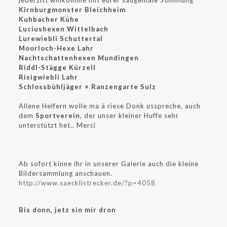
jederzitt willkomme mit eurer saugeniale Stimmung
Kirnburgmonster Bleichheim
Kuhbacher Kühe
Luciushexen Wittelbach
Lurewiebli Schuttertal
Moorloch-Hexe Lahr
Nachtschattenhexen Mundingen
Riddl-Stägge Kürzell
Risigwiebli Lahr
Schlossbühljäger + Ranzengarte Sulz
Allene Helfern wolle ma ä riese Donk usspreche, auch
dem
Sportverein
, der unser kleiner Huffe sehr
unterstützt het.. Merci
Ab sofort kinne ihr in unserer Galerie auch die kleine
Bildersammlung anschauen.
http://www.saecklistrecker.de/?p=4058
Bis donn, jetz sin mir dron