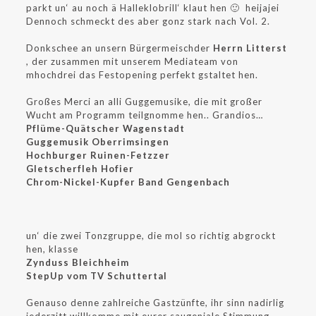
parkt un‘ au noch ä Halleklobrill‘ klaut hen 🙂 heijajei
Dennoch schmeckt des aber gonz stark nach Vol. 2.
Donkschee an unsern Bürgermeischder
Herrn Litterst
, der zusammen mit unserem Mediateam von
mhochdrei das Festopening perfekt gstaltet hen.
Großes Merci an alli Guggemusike, die mit großer
Wucht am Programm teilgnomme hen.. Grandios…
Pflüme-Quätscher Wagenstadt
Guggemusik Oberrimsingen
Hochburger Ruinen-Fetzzer
Gletscherfleh Hofier
Chrom-Nickel-Kupfer Band Gengenbach
un‘ die zwei Tonzgruppe, die mol so richtig abgrockt
hen, klasse
Zynduss Bleichheim
StepUp vom TV Schuttertal
Genauso denne zahlreiche Gastzünfte, ihr sinn nadirlig