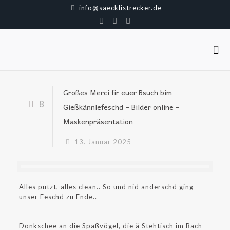
info@saecklistrecker.de
Großes Merci fir euer Bsuch bim
8
Gießkännlefeschd – Bilder online –
Maskenpräsentation
13. Januar 2025
Alles putzt, alles clean.. So und nid anderschd ging
unser Feschd zu Ende..
Donkschee an die Spaßvögel, die ä Stehtisch im Bach