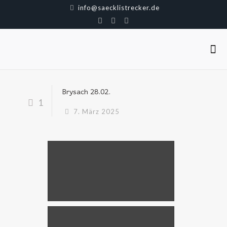
info@saecklistrecker.de
Brysach 28.02.
1
7. März 2025