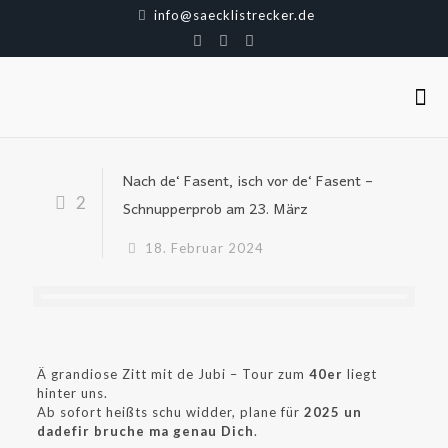
info@saecklistrecker.de
Nach de‘ Fasent, isch vor de‘ Fasent –
2
Schnupperprob am 23. März
18. Februar 2024
Ä grandiose Zitt mit de Jubi – Tour zum
40er
liegt
hinter uns.
Ab sofort heißts schu widder, plane für
2025 un
dadefir bruche ma genau Dich
.