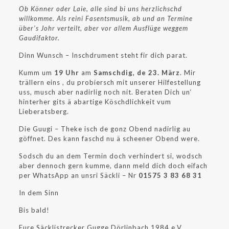
Ob Könner oder Laie, alle sind bi uns herzlichschd
willkomme. Als reini Fasentsmusik, ab und an Termine
über’s Johr verteilt, aber vor allem Ausflüge weggem
Gaudifaktor.
Dinn Wunsch – Inschdrument steht fir dich parat.
Kumm um
19 Uhr
am
Samschdig, de 23. März
. Mir
trällern eins , du probiersch mit unserer Hilfestellung
uss, musch aber nadirlig noch nit. Beraten Dich un‘
hinterher gits ä abartige Köschdlichkeit vum
Lieberatsberg.
Die Guugi – Theke isch de gonz Obend nadirlig au
göffnet. Des kann faschd nu ä scheener Obend were.
Sodsch du an dem Termin doch verhindert si, wodsch
aber dennoch gern kumme, dann meld dich doch eifach
per WhatsApp an unsri Säckli – Nr
01575 3 83 68 31
In dem Sinn
Bis bald!
Eure Säcklistrecker Gugge Dörlinbach 1984 e.V.