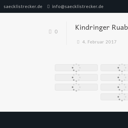
saecklistrecker.de
info@saecklistrecker.de
Kindringer Ruab
0
4. Februar 2017